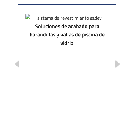
Soluciones de acabado para
barandillas y vallas de piscina de
vidrio
ONE SIDE
BAU 2025