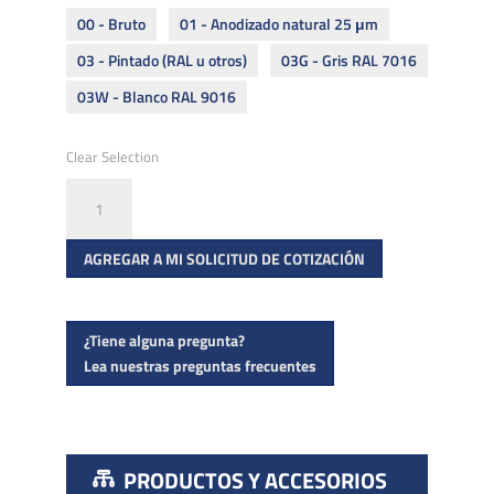
00 - Bruto
01 - Anodizado natural 25 μm
03 - Pintado (RAL u otros)
03G - Gris RAL 7016
03W - Blanco RAL 9016
Clear Selection
Montaje
por
delante
AGREGAR A MI SOLICITUD DE COTIZACIÓN
de
fachada
ROMEO
¿Tiene alguna pregunta?
Lea nuestras preguntas frecuentes
cantidad
PRODUCTOS Y ACCESORIOS