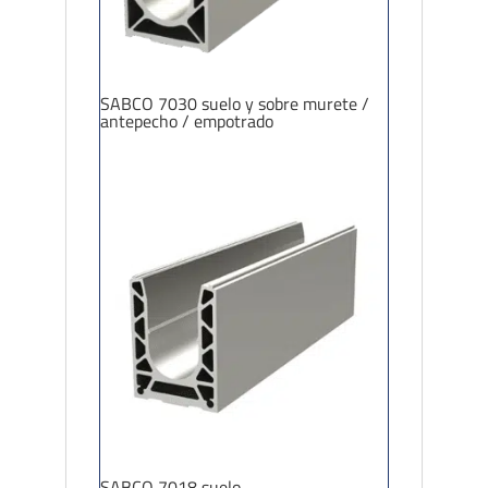
SABCO 7030 suelo y sobre murete /
antepecho / empotrado
SABCO 7018 suelo