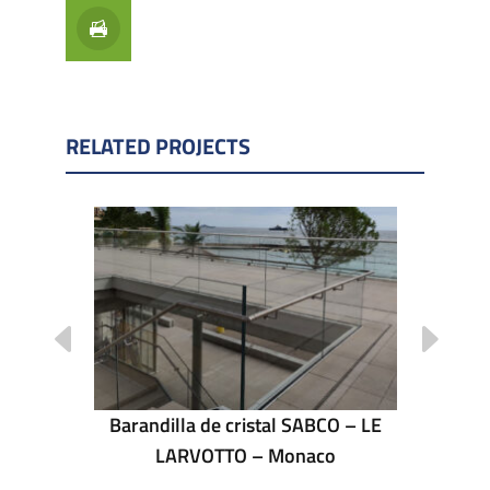
RELATED PROJECTS
o en el
Barandilla de cristal SABCO – LE
Barandil
gorges du
LARVOTTO – Monaco
la to