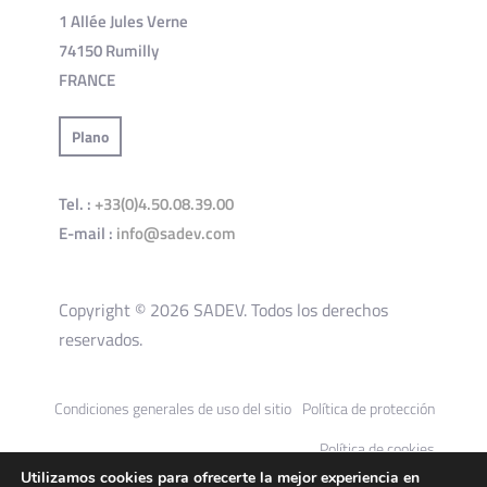
1 Allée Jules Verne
74150 Rumilly
FRANCE
Plano
Tel. :
+33(0)4.50.08.39.00
E-mail :
info@sadev.com
Copyright © 2026 SADEV. Todos los derechos
reservados.
Condiciones generales de uso del sitio
Política de protección
Política de cookies
Utilizamos cookies para ofrecerte la mejor experiencia en