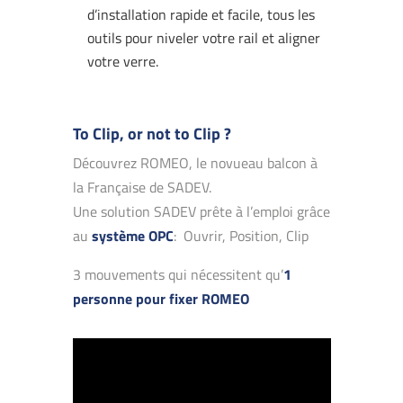
d’installation rapide et facile, tous les
outils pour niveler votre rail et aligner
votre verre.
To Clip, or not to Clip ?
Découvrez ROMEO, le novueau balcon à
la Française de SADEV.
Une solution SADEV prête à l’emploi grâce
au
système OPC
:
Ouvrir, Position, Clip
3 mouvements qui nécessitent qu’
1
personne pour fixer ROMEO