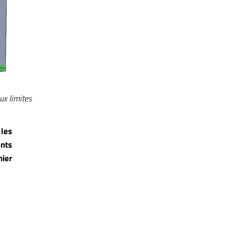
ux limites
 les
ents
hier