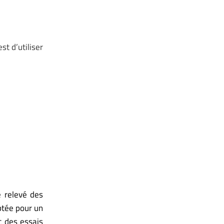
t d’utiliser
e relevé des
ptée pour un
c des essais