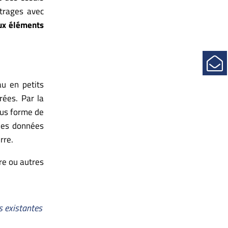
itrages avec
aux éléments
au en petits
rées. Par la
sous forme de
 les données
erre.
re ou autres
s existantes