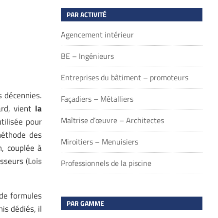
PAR ACTIVITÉ
Agencement intérieur
BE – Ingénieurs
Entreprises du bâtiment – promoteurs
 décennies.
Façadiers – Métalliers
ard, vient
la
Maîtrise d’œuvre – Architectes
ilisée pour
méthode des
Miroitiers – Menuisiers
n, couplée à
sseurs (
Lois
Professionnels de la piscine
 de formules
PAR GAMME
is dédiés, il