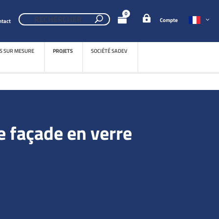
0
Compte
ntact
S SUR MESURE
PROJETS
SOCIÉTÉ SADEV
S SUR MESURE
PROJETS
SOCIÉTÉ SADEV
 façade en verre