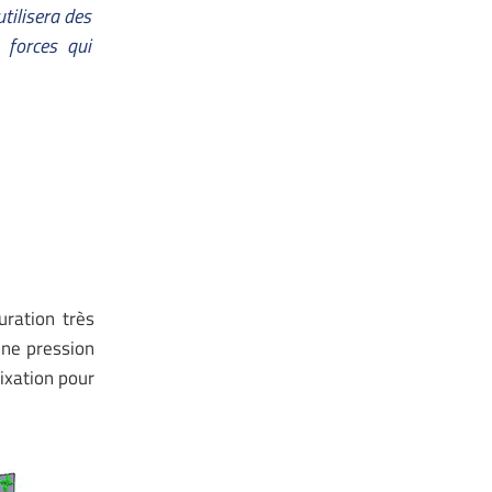
tilisera des
 forces qui
ration très
une pression
ixation pour