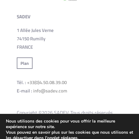
SADEV
1 Allée Jules Verne
74150 Rumilly
FRANCE
Plan
Tél. :
+33(0)4.50.08.39.00
E-mail :
info@sadev.com
Copyright ©2026 SADEV. Tous droits réservés.
Nous utilisons des cookies pour vous offrir la meilleure
expérience sur notre site.
Conditions générales d’utilisation du site
Vous pouvez en savoir plus sur les cookies que nous utilisons et
les désactiver dans l'onglet
réglages
.