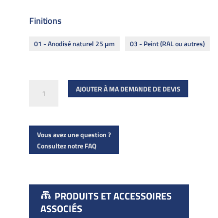
Finitions
01 - Anodisé naturel 25 μm
03 - Peint (RAL ou autres)
quantité
AJOUTER À MA DEMANDE DE DEVIS
de
Embout
d'extrémité
Vous avez une question ?
Rail
Consultez notre FAQ
SWIMSIDE
PRODUITS ET ACCESSOIRES
ASSOCIÉS