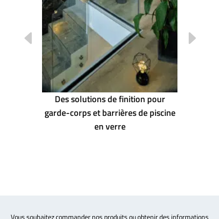
tivité
BAU 2
Des solutions de finition pour
garde-corps et barrières de piscine
en verre
Vous souhaitez commander nos produits ou obtenir des informations