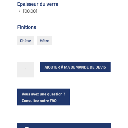
Epaisseur du verre
[08.08]
Finitions
Chêne
Hêtre
quantité
AJOUTER À MA DEMANDE DE DEVIS
de
Main
courante
Vous avez une question ?
fond
Consultez notre FAQ
de
gorge
arrondie
en