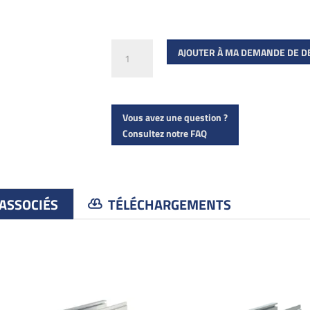
quantité
AJOUTER À MA DEMANDE DE D
de
Capot
haut
Vous avez une question ?
pour
Consultez notre FAQ
OSF
 ASSOCIÉS
TÉLÉCHARGEMENTS