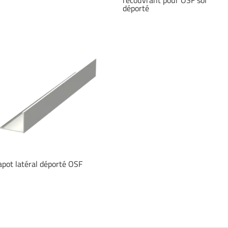
déporté
apot latéral déporté OSF