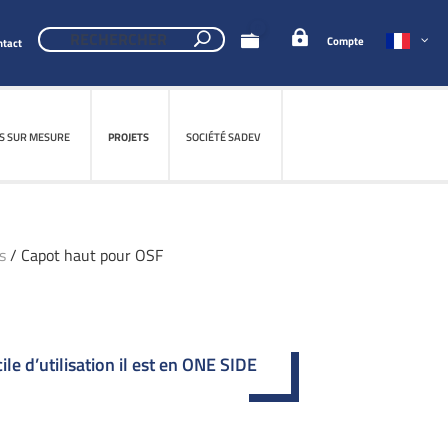
0
Compte
ntact
S SUR MESURE
S SUR MESURE
PROJETS
PROJETS
SOCIÉTÉ SADEV
SOCIÉTÉ SADEV
s
/ Capot haut pour OSF
le d’utilisation il est en ONE SIDE