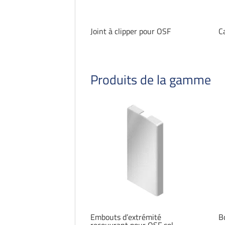
Joint à clipper pour OSF
C
Produits de la gamme
Embouts d’extrémité
B
recouvrant pour OSF sol