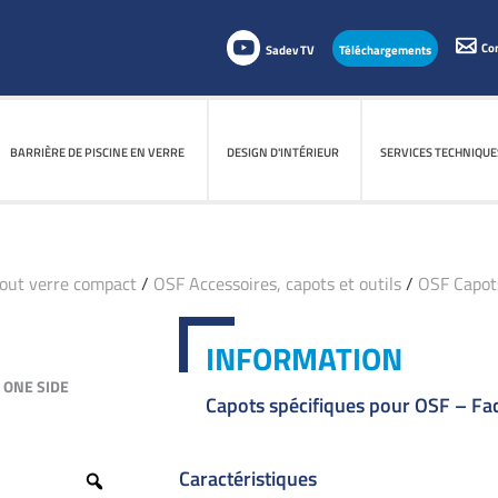
Co
Sadev TV
Téléchargements
BARRIÈRE DE PISCINE EN VERRE
BARRIÈRE DE PISCINE EN VERRE
DESIGN D'INTÉRIEUR
DESIGN D'INTÉRIEUR
SERVICES TECHNIQUE
SERVICES TECHNIQUE
tout verre compact
/
OSF Accessoires, capots et outils
/
OSF Capot
INFORMATION
 ONE SIDE
Capots spécifiques pour OSF – Faci
Caractéristiques
Zoom