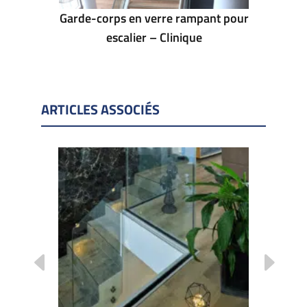
atérale –
Garde-corps en verre rampant pour
Garde-co
escalier – Clinique
ARTICLES ASSOCIÉS
sous
BAU 2
de ABP