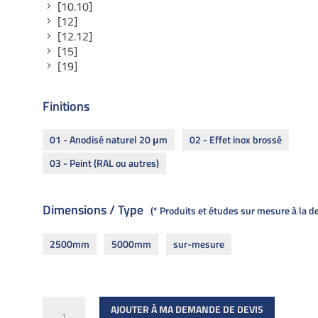
[10.10]
[12]
[12.12]
[15]
[19]
Finitions
01 - Anodisé naturel 20 μm
02 - Effet inox brossé
03 - Peint (RAL ou autres)
Dimensions / Type
* Produits et études sur mesure à la 
2500mm
5000mm
sur-mesure
quantité
AJOUTER À MA DEMANDE DE DEVIS