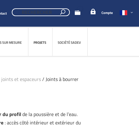
0
Compte
ntact
S SUR MESURE
S SUR MESURE
PROJETS
PROJETS
SOCIÉTÉ SADEV
SOCIÉTÉ SADEV
joints et espaceurs
/ Joints à bourrer
r du profil
de la poussière et de l’eau.
re
: accès côté intérieur et extérieur du