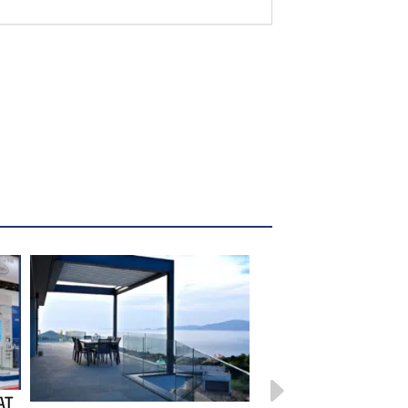
SADEV – ROMEO : la
AT
solution de garde-