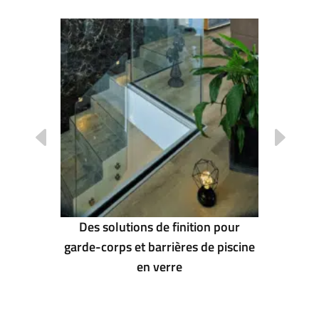
sous
BAU 2
de ABP
Des solutions de finition pour
garde-corps et barrières de piscine
en verre