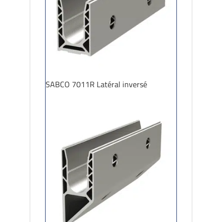
SABCO 7011R Latéral inversé