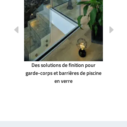
sous
BAU 2
de ABP
Des solutions de finition pour
garde-corps et barrières de piscine
en verre