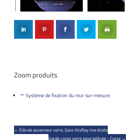
Previous
Next
Zoom produits
Système de fixation du mur sur-mesure
←
Édicule ascenseur verre, Gare Viroflay rive droite
Garde-corps verre pose latérale - Corse
→