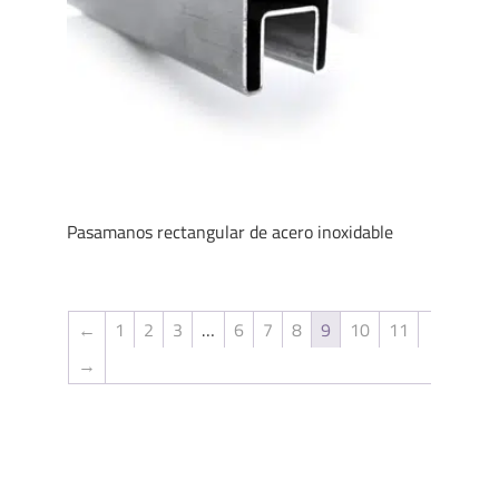
Pasamanos rectangular de acero inoxidable
←
1
2
3
…
6
7
8
9
10
11
→