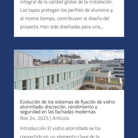
integral de la calidad global de la instalación.
pasamanos, tornillería, acabado en capó, perfil
Las tapas protegen los perfiles de aluminio y,
de evacuación, solución de iluminación…
al mismo tiempo, contribuyen al diseño del
La disposición de interior (SADEV DECOR):
proyecto. Han sido diseñadas para una...
puertas altos rendimientos (4m/1.5m – 500 000
ciclos por un año) y gran durabilidad resistente
a numerosos ciclos, para vestíbulo y puerta de
despacho, personalizable con asa y
cerraduras. Nuestras puertas en vidrio son
disponibles en versión puerta corrediza o
puerta giratoria.
Tal y como soluciones de carril en aluminio
para dividir con paredes espacios en vidrio.
Evolución de los sistemas de fijación de vidrio
Las barreras de piscina en vidrio (SWIMSIDE):
atornillado: discreción, rendimiento y
Hemos desarrollado dos soluciones para
seguridad en las fachadas modernas
Nov 24, 2025
|
Artículo
servir de barrera o valla de piscina en vidrio
sin poste ni montante, y dedicados a todos
Introducción El vidrio atornillado se ha
tipos de piscinas o estanques:
convertido en un elemento clave de la