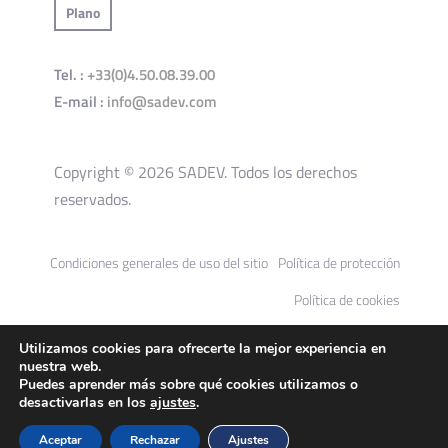
Plano
Tel. :
+33(0)4.50.08.39.00
E-mail :
info@sadev.com
Copyright © 2026 SADEV. Todos los derechos
reservados.
Condiciones generales de uso del sitio
Política de protección
Política de cookies
Utilizamos cookies para ofrecerte la mejor experiencia en
nuestra web.
Puedes aprender más sobre qué cookies utilizamos o
desactivarlas en los
ajustes
.
Aceptar
Rechazar
Ajustes