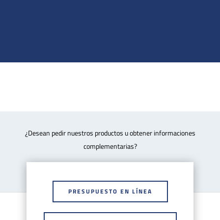
Estos vidrios pueden ensamblarse con
diferentes separadires: PVB, PVB DG41, PVB
trosifol ES, EVA, Sentryglass.
Ojo nuestros productos son testados y validados
según ciertas cargas, la elección del vidrio es
importante para permitir a los productos de
respetar sus rendimientos, gracias de
relacionarse con nuestras equipas técnicas.
¿Desean pedir nuestros productos u obtener informaciones
complementarias?
PRESUPUESTO EN LÍNEA