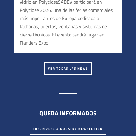
vidrio en PolycloseSADEV participará en
CONSTRUCT – Las piezas a medida para su
Polyclose 2026, una de las ferias comerciales
proyecto
más importantes de Europa dedicada a
Fabricamos sus piezas a medida, fuertes de
fachadas, puertas, ventanas y sistemas de
nuestra capacidad de ingeniería (departamento
cierre técnicos. El evento tendrá lugar en
Flanders Expo,...
de estudios técnicos interno) y de producción
(mecánica, fundería, extrusión).
Tipos de vidrio
VER TODAS LAS NEWS
Nuestros productos permiten mantener
diferentes tipos de vidrio: vidrio monolítico/ vidrio
laminado (templado, endurecido o recocido).
Se puede tratar también de:
QUEDA INFORMADOS
Vidrio decorativo: enarenado, lacado,
impresión numérica, colorado, esmaltado.
INSCRIVESE A NUESTRA NEWSLETTER
De vidrio fotovoltaico.