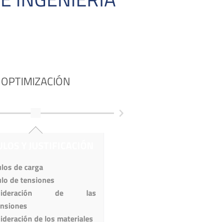
OPTIMIZACIÓN
EDITOR
LOS Y JUSTIFICACIÓN
CREACIÓN DEL ESTUDI
INGENIERÍA
ulos de carga
ulo de tensiones
Visión general
del proyect
nsideración de las
Elaboración
de hipótesis in
nsiones
Aplicación
de cálculos y teo
ideración de los materiales
Justificación
de la nota de 