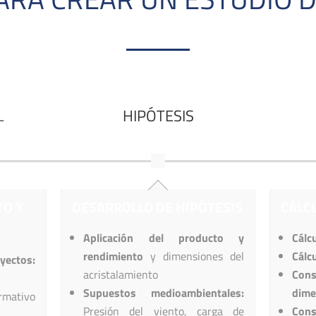
L
HIPÓTESIS
TO Y
DESARROLLO DE HIPÓTESIS
CÁLCU
Aplicación del producto y
Cálc
rendimiento
y dimensiones del
Cálc
yectos:
acristalamiento
Co
Supuestos medioambientales:
dime
rmativo
Presión del viento, carga de
Cons