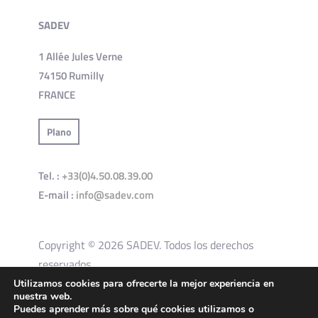
SADEV
1 Allée Jules Verne
74150 Rumilly
FRANCE
Plano
Tel. :
+33(0)4.50.08.39.00
E-mail :
info@sadev.com
Copyright © 2026 SADEV. Todos los derechos
reservados.
Utilizamos cookies para ofrecerte la mejor experiencia en
nuestra web.
Condiciones generales de uso del sitio
Política de protección
Puedes aprender más sobre qué cookies utilizamos o