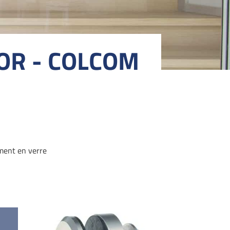
OR - COLCOM
ent en verre