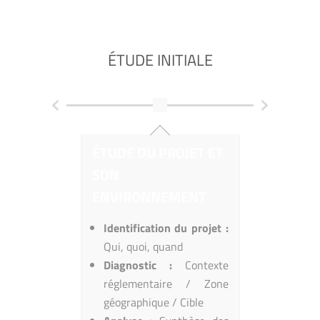
ÉTUDE INITIALE
HYP
ÉTUDE DU PROJET ET
ÉLABORA
SON
HYPOTH
ENVIRONNEMENT
Appli
perfo
Identification du projet :
dimensi
Qui, quoi, quand
et des vi
Diagnostic :
Contexte
Hypothè
réglementaire / Zone
envir
géographique / Cible
Pression