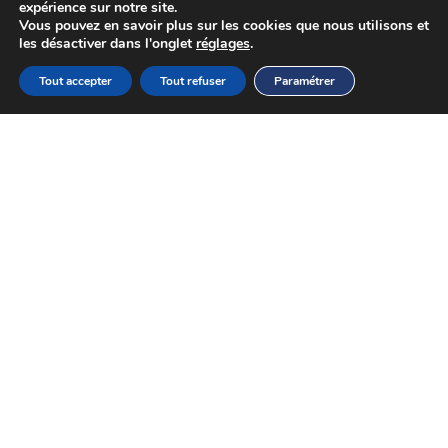
expérience sur notre site.
Vous pouvez en savoir plus sur les cookies que nous utilisons et
les désactiver dans l'onglet
réglages
.
Tout accepter
Tout refuser
Paramétrer
PRODUITS
Classic
Sabco
Decor
Swimside
Variance
Icare
Privacy
OSF
Romeo
ASSISTANCE