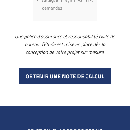
Analyse :
Synthèse des
risque s
demandes
Applica
de calc
Condition
Une police d’assurance et responsabilité civile de
bureau d’étude est mise en place dès la
conception de votre projet sur mesure.
OBTENIR UNE NOTE DE CALCUL