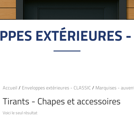
PPES EXTÉRIEURES - 
Accueil
/
Enveloppes extérieures - CLASSIC
/
Marquises - auven
Tirants - Chapes et accessoires
Voici le seul résultat