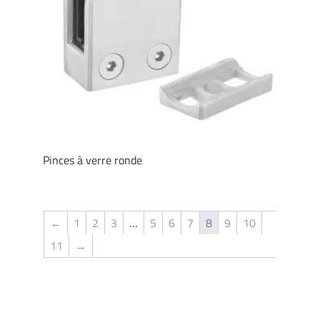
Pinces à verre ronde
←
1
2
3
…
5
6
7
8
9
10
11
→