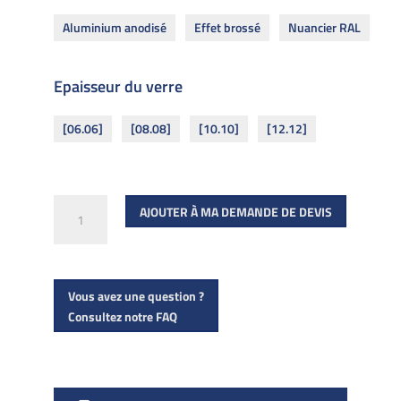
Aluminium anodisé
Effet brossé
Nuancier RAL
Epaisseur du verre
[06.06]
[08.08]
[10.10]
[12.12]
quantité
AJOUTER À MA DEMANDE DE DEVIS
de
Main
courante
Vous avez une question ?
sur
Consultez notre FAQ
verre
en
U