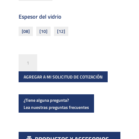
Espesor del vidrio
[08]
[10]
[12]
soporte
de
estante
AGREGAR A MI SOLICITUD DE COTIZACIÓN
cantidad
¿Tiene alguna pregunta?
Lea nuestras preguntas frecuentes