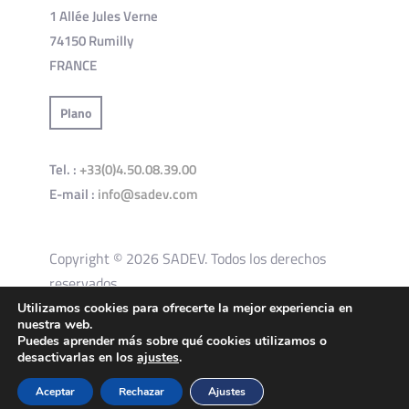
1 Allée Jules Verne
74150 Rumilly
FRANCE
Plano
Tel. :
+33(0)4.50.08.39.00
E-mail :
info@sadev.com
Copyright © 2026 SADEV. Todos los derechos
reservados.
Utilizamos cookies para ofrecerte la mejor experiencia en
nuestra web.
Condiciones generales de uso del sitio
Política de protección
Puedes aprender más sobre qué cookies utilizamos o
desactivarlas en los
ajustes
.
Política de cookies
Aceptar
Rechazar
Ajustes