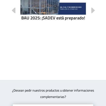
BAU 2025: ¡SADEV está preparado!
tores en
uTube
Evento
¿Desean pedir nuestros productos u obtener informaciones
complementarias?