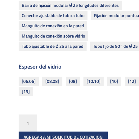
Barra de fijación modular Ø 25 longitudes diferentes
Conector ajustable de tubo a tubo
Fijación modular puntua
Manguito de conexión en la pared
Manguito de conexión sobre vidrio
Tubo ajustable de Ø 25 a la pared
Tubo fijo de 90° de Ø 25
Espesor del vidrio
[06.06]
[08.08]
[08]
[10.10]
[10]
[12]
[19]
Sistema
modular
cantidad
AGREGAR A MI SOLICITUD DE COTIZACIÓN