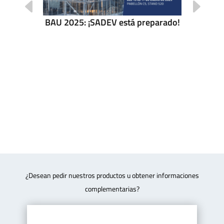
BAU 2025: ¡SADEV está preparado!
tores en
uTube
Evento
¿Desean pedir nuestros productos u obtener informaciones
complementarias?