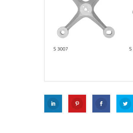
S 3007
S