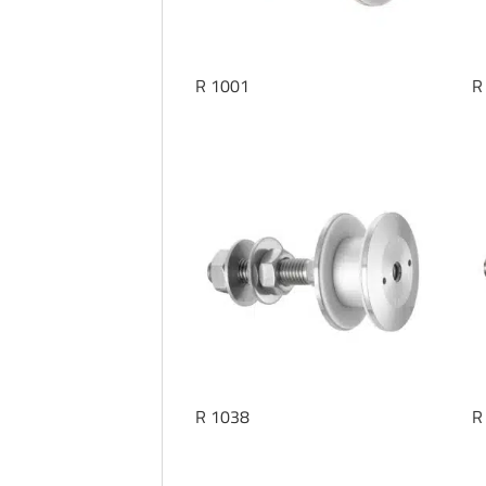
R 1001
R
R 1038
R