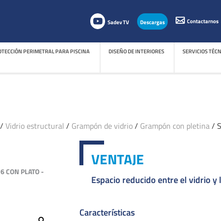
Contactarnos
Sadev TV
Descargas
TECCIÓN PERIMETRAL PARA PISCINA
DISEÑO DE INTERIORES
SERVICIOS TÉC
TECCIÓN PERIMETRAL PARA PISCINA
DISEÑO DE INTERIORES
SERVICIOS TÉC
/
Vidrio estructural
/
Grampón de vidrio
/
Grampón con pletina
/ 
VENTAJE
6 CON PLATO -
Espacio reducido entre el vidrio y 
Características
Zoom