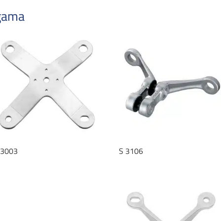
 gama
 3003
S 3106