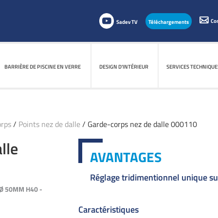
Co
Sadev TV
Téléchargements
BARRIÈRE DE PISCINE EN VERRE
BARRIÈRE DE PISCINE EN VERRE
DESIGN D'INTÉRIEUR
DESIGN D'INTÉRIEUR
SERVICES TECHNIQUE
SERVICES TECHNIQUE
orps
/
Points nez de dalle
/ Garde-corps nez de dalle 000110
lle
AVANTAGES
Réglage tridimentionnel unique su
Ø 50MM H40 -
Caractéristiques