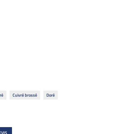
ré
Cuivré brossé
Doré
EVIS