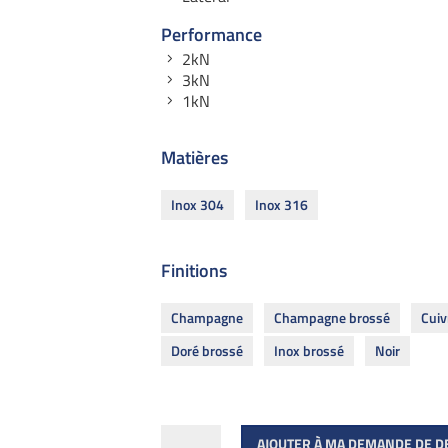
Performance
2kN
3kN
1kN
Matières
Inox 304
Inox 316
Finitions
Champagne
Champagne brossé
Cuiv
Doré brossé
Inox brossé
Noir
quantité
AJOUTER À MA DEMANDE DE D