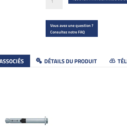
de
Garde-
corps
Vous avez une question ?
nez
Consultez notre FAQ
de
dalle
000110
 ASSOCIÉS
DÉTAILS DU PRODUIT
TÉL