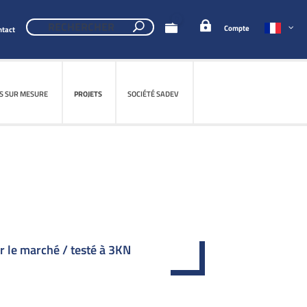
0
Compte
ntact
S SUR MESURE
S SUR MESURE
PROJETS
PROJETS
SOCIÉTÉ SADEV
SOCIÉTÉ SADEV
r le marché / testé à 3KN