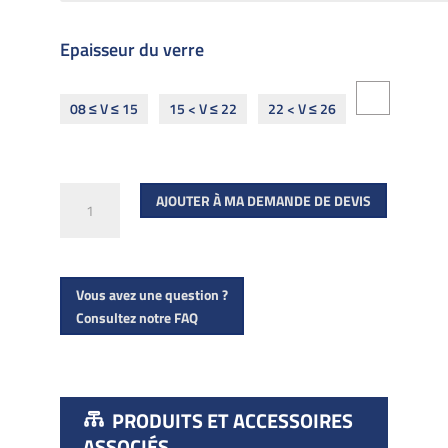
Epaisseur du verre
08 ≤ V ≤ 15
15 < V ≤ 22
22 < V ≤ 26
quantité
AJOUTER À MA DEMANDE DE DEVIS
de
R
1101
Vous avez une question ?
Consultez notre FAQ
PRODUITS ET ACCESSOIRES
ASSOCIÉS